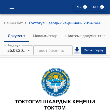
|
KG
RU
›
Башкы бет
Токтогул шаардык кеңешинин 2024-жылынын 26-июлундагы №45 «Токтогул аймактык шайлоо комиссиясынын резервине талапкерлерди сунуштоо жөнүндө» токтому
Документ
Маалыматтар
Шилтеме документтер
Редакция
26.07.2024
Салыштыруу