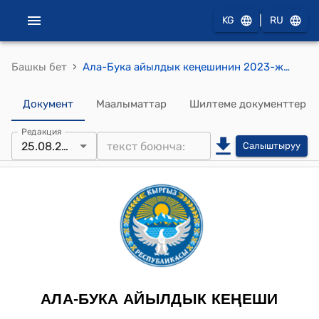
|
KG
RU
›
Башкы бет
Ала-Бука айылдык кеңешинин 2023-жылдын 25-августундагы № 24/7 “Ала-Бука тазалык” муниципалдык ишканасындагы атайын техниканы “Ала-Бука Водоканал” муниципалдык ишканасынын балансына алуу жөнүндө" токтому
Документ
Маалыматтар
Шилтеме документтер
Редакция
25.08.2023
Салыштыруу