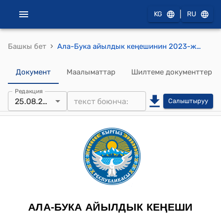
|
KG
RU
›
Башкы бет
Ала-Бука айылдык кеңешинин 2023-жылдын 25-августундагы № 24/10 "Материалдык колдоо көрсөтүү жөнүндө" токтому
Документ
Маалыматтар
Шилтеме документтер
Редакция
25.08.2023
Салыштыруу