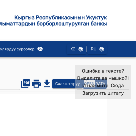
Кыргыз Республикасынын Укуктук
лыматтардын борборлоштурулган банкы
|
KG
RU
улярдуу суроолор
Ошибка в тексте?
Выделите ее мышкой!
Салыштыруу
OPEN
DATA
И нажмите:
Сюда
Загрузить цитату