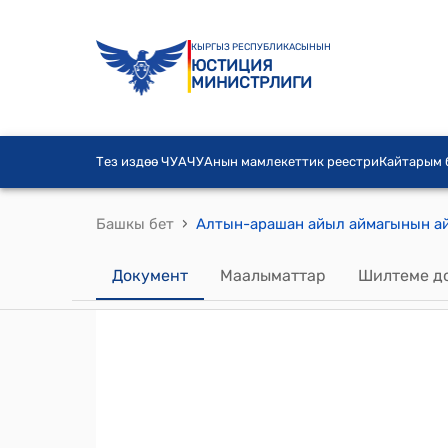
КЫРГЫЗ РЕСПУБЛИКАСЫНЫН
ЮСТИЦИЯ
МИНИСТРЛИГИ
Тез издөө ЧУА
ЧУАнын мамлекеттик реестри
Кайтарым
›
Башкы бет
Документ
Маалыматтар
Шилтеме д