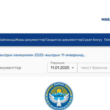
маа
 байланыш
Жаңы документтер
Тандалган документтер
Сурап билүү
Поп
Алтын-арашан айыл аймагынын айылдык кенешинин 2025-жылдын 11-январындагы № 1 "2024-жылдын 29-ноябрындагы №5 ““Каракол” Эл аралык аэропортуна жасалма учуп-конуу тилкесин реканструкциялоо үчүн жер тилкелерин алып коюу жана алардын ээлерине башка жер тилкелерди берүү жөнүндө” токтомуна толуктоо киргизүү жѳнүндѳ" токтому
Редакция
окументтер
11.01.2025