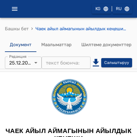
|
KG
RU
›
Башкы бет
Чаек айыл аймагынын айылдык кеңешинин 2024-жылдын 25-декабрындагы № 8 "Чаек айыл аймагында жайгашкан Мин-Теке жайлоосуна караштуу жайыттарды корукка алуу жөнүндө" Токтому
Документ
Маалыматтар
Шилтеме документтер
Редакция
25.12.2024
Салыштыруу