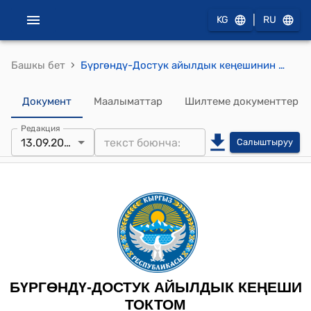
|
KG
RU
›
Башкы бет
Бүргөндү-Достук айылдык кеңешинин 2024-жылынын 13-сентябрындагы №9 «Бүргөндү–Достук айыл өкмөтүнүн Курама айылынын көчөсүнө Абдихаликов Абдумаликтин ысымын ыйгаруу жөнүндө» токтому
Документ
Маалыматтар
Шилтеме документтер
Редакция
13.09.2024
Салыштыруу