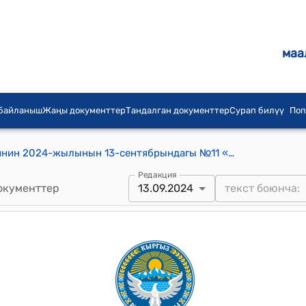
маа
 байланыш
Жаңы документтер
Тандалган документтер
Сурап билүү
Поп
Бүргөндү-Достук айылдык кеңешинин 2024-жылынын 13-сентябрындагы №11 «Бүргөндү-Достук айыл аймагындагы “Жаңы-Арык”, “Ношкен” , “Ак-Жол” “Ак-Шар” суу пайдалануучу ассосациясын (СПА) Бүргөндү-Достук айыл өкмөтүнө өткөрүү жөнүндө» токтому
Редакция
окументтер
13.09.2024