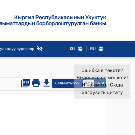
Кыргыз Республикасынын Укуктук
лыматтардын борборлоштурулган банкы
|
KG
RU
улярдуу суроолор
Ошибка в тексте?
Выделите ее мышкой!
Салыштыруу
OPEN
DATA
И нажмите:
Сюда
Загрузить цитату