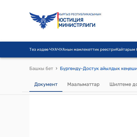
КЫРГЫЗ РЕСПУБЛИКАСЫНЫН
ЮСТИЦИЯ
МИНИСТРЛИГИ
Тез издөө ЧУА
ЧУАнын мамлекеттик реестри
Кайтарым
›
Башкы бет
Документ
Маалыматтар
Шилтеме д