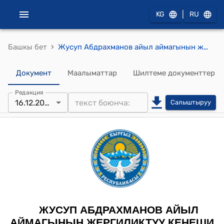
|
KG
RU
›
Башкы бет
Жусуп Абдрахманов айыл аймагынын жергиликтүү кенешинин 2024-жылдын 16-декабрындагы № 2-1 "Жусуп Абдрахманов айыл аймагынын жергиликтүү Кеӊешинин регламентин бекитүү" Токтому
Документ
Маалыматтар
Шилтеме документтер
Редакция
16.12.2024
Салыштыруу