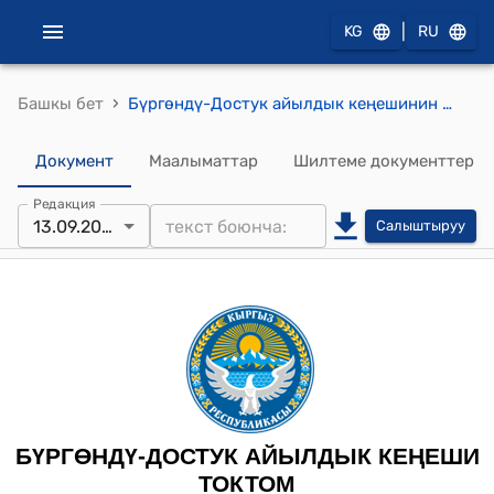
|
KG
RU
›
Башкы бет
Бүргөндү-Достук айылдык кеңешинин 2024-жылынын 13-сентябрындагы №15 «Бүргөндү–Достук айыл өкмөтүнүн Теңдик айылындагы жаңы курулган үй бүлөөлүк даарыгерлер тобуна Уразова Арзыкандын ысымын ыйгаруу жөнүндө» токтому
Документ
Маалыматтар
Шилтеме документтер
Редакция
13.09.2024
Салыштыруу