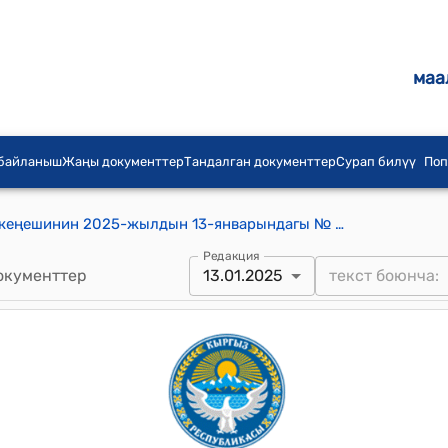
маа
 байланыш
Жаңы документтер
Тандалган документтер
Сурап билүү
Поп
Күнтуу айыл аймагынын айылдык кеңешинин 2025-жылдын 13-январындагы № 1/11 "Күнтуу айылдык кеңешинин 2025-жылга Этика Кодексин бекитүү жөнүндө" токтому
Редакция
окументтер
13.01.2025