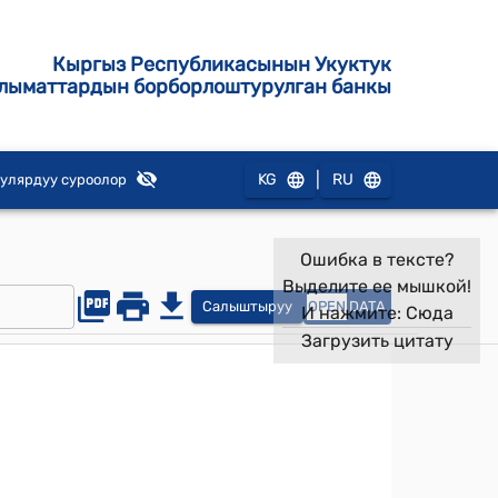
Кыргыз Республикасынын Укуктук
лыматтардын борборлоштурулган банкы
|
KG
RU
улярдуу суроолор
Ошибка в тексте?
Выделите ее мышкой!
Салыштыруу
OPEN
DATA
И нажмите:
Сюда
Загрузить цитату