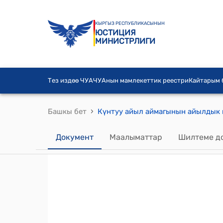
КЫРГЫЗ РЕСПУБЛИКАСЫНЫН
ЮСТИЦИЯ
МИНИСТРЛИГИ
Тез издөө ЧУА
ЧУАнын мамлекеттик реестри
Кайтарым
›
Башкы бет
Документ
Маалыматтар
Шилтеме д