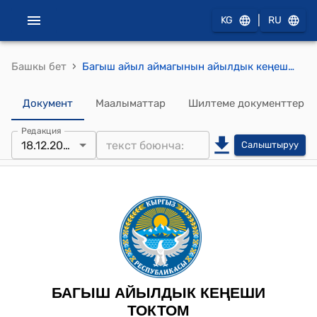
|
KG
RU
›
Башкы бет
Багыш айыл аймагынын айылдык кеңешинин 2024-жылынын 18-декабрындагы №2/4 «Багыш айыл аймагынын калктуу конуштардагы имараттардын, курулуштардын фасадынын тышкы кѳрүнүшүнѳ карата милдеттүү аткаруу үчүн бирдиктүү талаптарын жалпы жобосун бекитип берүү жөнүндө» токтому
Документ
Маалыматтар
Шилтеме документтер
Редакция
18.12.2024
Салыштыруу