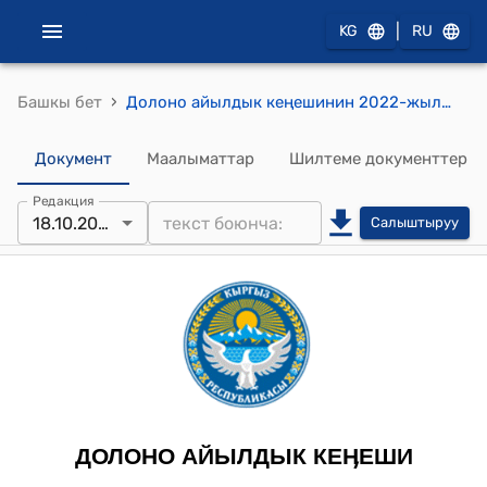
|
KG
RU
›
Башкы бет
Долоно айылдык кеңешинин 2022-жылдын 18-октябрындагы № 39 «Каныкей Апа» бала бакчасынын тамак ашына акча каражатын караштыруу» токтому
Документ
Маалыматтар
Шилтеме документтер
Редакция
18.10.2022
Салыштыруу