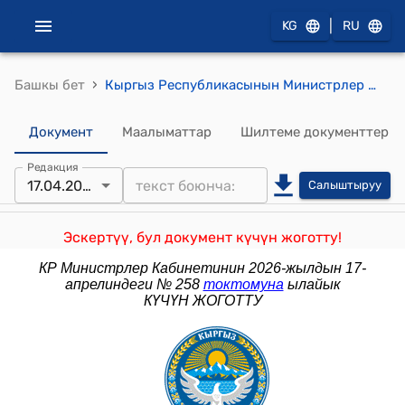
|
KG
RU
›
Башкы бет
Кыргыз Республикасынын Министрлер Кабинетинин 2025-жылдын 4-февралындагы № 56 "Кыргыз Республикасынын Министрлер Кабинетинин 2024-жылдын 22-февралындагы № 79 "Кыргыз Республикасынын мамлекеттик жана муниципалдык жалпы билим берүү уюмдарынын жетекчилерин конкурстук тандоо тартиби жөнүндө жобону бекитүү тууралуу" токтомуна өзгөртүүлөрдү киргизүү жөнүндө" токтому
Документ
Маалыматтар
Шилтеме документтер
Редакция
17.04.2026
Салыштыруу
Эскертүү, бул документ күчүн жоготту!