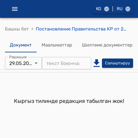
|
KG
RU
›
Башкы бет
Постановление Правительства КР от 20 декабря 1999 года № 711 " Об утверждении Положения о порядке уплаты и взимания сборов за проезд по территории Кыргызской Республики иностранных автоперевозчиков в (из) третьи страны и Ставок платежей за въезд в Кыргызскую Республику и пребывание в ней в течение 3 суток иностранных грузовых автотранспортных средств
Документ
Маалыматтар
Шилтеме документтер
Редакция
29.05.2024
Салыштыруу
Кыргыз тилинде редакция табылган жок!