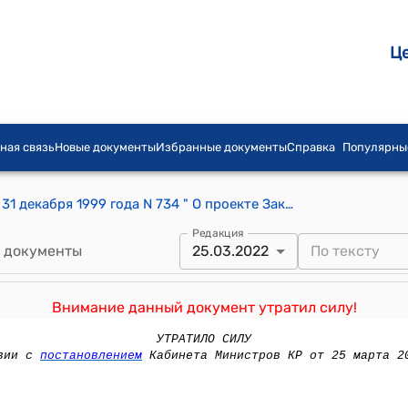
Ц
ная связь
Новые документы
Избранные документы
Справка
Популярны
Постановление Правительства КР от 31 декабря 1999 года N 734 " О проекте Закона Кыргызской Республики "О защите населения и территорий от чрезвычайных ситуаций природного и техногенного характера"
Редакция
 документы
25.03.2022
Внимание данный документ утратил силу!