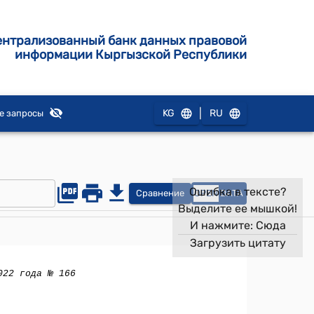
ентрализованный банк данных правовой
информации Кыргызской Республики
|
KG
RU
е запросы
Ошибка в тексте?
Сравнение
OPEN
DATA
Выделите ее мышкой!
И нажмите:
Сюда
Загрузить цитату