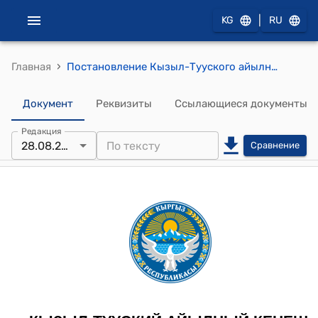
|
KG
RU
›
Главная
Постановление Кызыл-Тууского айылного кенеша Кызыл-Тууского айылного аймака от 28 августа 2023 года № 17 "О поступлении целевых трансфертов из республиканского бюджета по компенсации земельного налога сельскохозяйственного назначения"
Документ
Реквизиты
Ссылающиеся документы
Редакция
28.08.2023
Сравнение