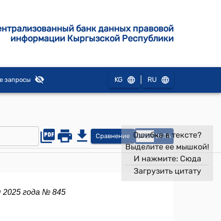
ентрализованный банк данных правовой
информации Кыргызской Республики
|
KG
RU
е запросы
Ошибка в тексте?
Сравнение
OPEN
DATA
Выделите ее мышкой!
И нажмите:
Сюда
Загрузить цитату