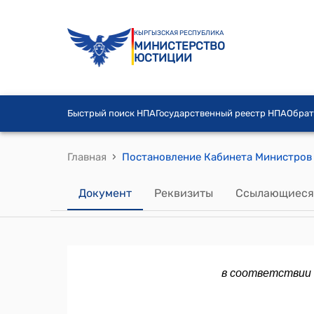
КЫРГЫЗСКАЯ РЕСПУБЛИКА
МИНИСТЕРСТВО
ЮСТИЦИИ
Быстрый поиск НПА
Государственный реестр НПА
Обрат
›
Главная
Документ
Реквизиты
Ссылающиеся