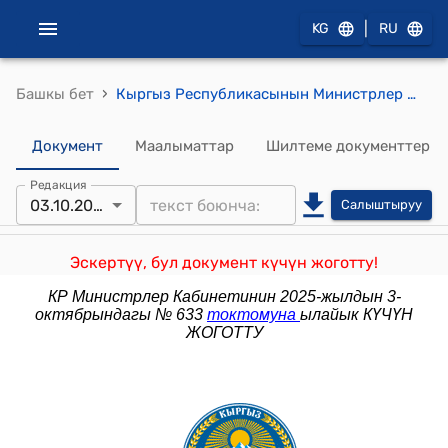
|
KG
RU
›
Башкы бет
Кыргыз Республикасынын Министрлер Кабинетинин 2025-жылдын 7-мартындагы № 121 "Автотранспорт каражаттарынын кузовдорун Кыргыз Республикасына ташып келүүгө (импорттоого) убактылуу тыюу салууну киргизүү жөнүндө" токтому
Документ
Маалыматтар
Шилтеме документтер
Редакция
03.10.2025
Салыштыруу
Эскертүү, бул документ күчүн жоготту!