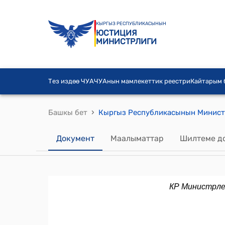
КЫРГЫЗ РЕСПУБЛИКАСЫНЫН
ЮСТИЦИЯ
МИНИСТРЛИГИ
Тез издөө ЧУА
ЧУАнын мамлекеттик реестри
Кайтарым
›
Башкы бет
Документ
Маалыматтар
Шилтеме д