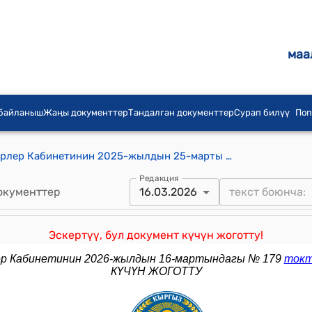
маа
 байланыш
Жаңы документтер
Тандалган документтер
Сурап билүү
Поп
Кыргыз Республикасынын Министрлер Кабинетинин 2025-жылдын 25-марты № 147 "Кыргыз Республикасынын Өкмөтүнүн 2015-жылдын 26-августундагы № 604 "Мамлекеттик бюджеттин киреше бөлүгүнүн долбоорун түзүү маселелерин уюштуруу жөнүндө" токтомуна өзгөртүү киргизүү тууралуу" токтому
Редакция
окументтер
16.03.2026
Эскертүү, бул документ күчүн жоготту!