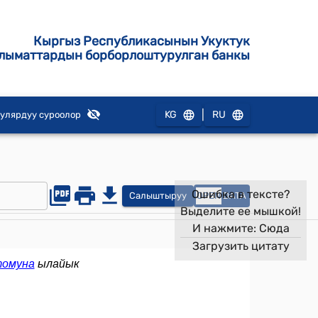
Кыргыз Республикасынын Укуктук
лыматтардын борборлоштурулган банкы
|
KG
RU
улярдуу суроолор
Ошибка в тексте?
Салыштыруу
OPEN
DATA
Выделите ее мышкой!
И нажмите:
Сюда
Загрузить цитату