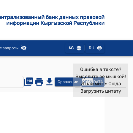
ентрализованный банк данных правовой
информации Кыргызской Республики
|
KG
RU
е запросы
Ошибка в тексте?
Выделите ее мышкой!
Сравнение
OPEN
DATA
И нажмите:
Сюда
Загрузить цитату