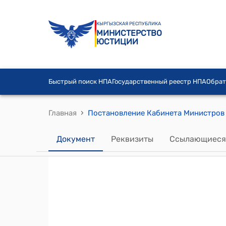
КЫРГЫЗСКАЯ РЕСПУБЛИКА
МИНИСТЕРСТВО
ЮСТИЦИИ
Быстрый поиск НПА
Государственный реестр НПА
Обрат
›
Главная
Документ
Реквизиты
Ссылающиеся