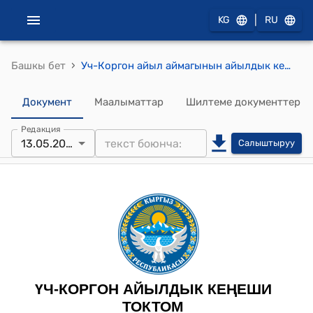
|
KG
RU
›
Башкы бет
Уч-Коргон айыл аймагынын айылдык кенеши 2024 жылынын 14-майындагы "Козукеев Рахматиллага “АРДАКТУУ АТУУЛУ” наамын ыйгаруу жөнүндө" токтому
Документ
Маалыматтар
Шилтеме документтер
Редакция
13.05.2025
Салыштыруу