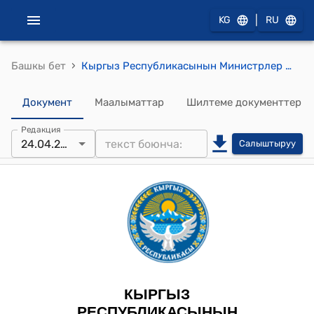
|
KG
RU
›
Башкы бет
Кыргыз Республикасынын Министрлер Кабинетинин 2025-жылдын 24-апрелиндеги № 230 "Кыргыз Республикасынын жалпы билим берүү уюмунун типтүү уставын бекитүү жөнүндө" токтому
Документ
Маалыматтар
Шилтеме документтер
Редакция
24.04.2025
Салыштыруу