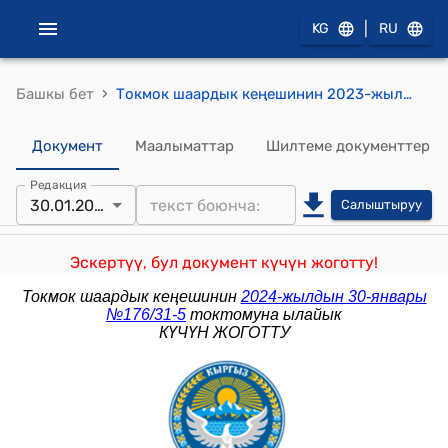
|
KG
RU
›
Башкы бет
Токмок шаардык кеңешинин 2023-жылдын 3-августу №137/24-5 "Токмок шаарынын мэриясынын, Токмок шаардык кеңешинин, Токмок шаарынын муниципалдык менчик башкармалыгынын кызматкерлеринин жана Токмок шаарынын жергиликтүү өз алдынча башкаруу органдарында тейлеп иштеген кызматкерлердин кызматтык маянасына 25,0 пайыз өлчөмүндө үстөк акыларды бекитүү жөнүндө" токтому
Документ
Маалыматтар
Шилтеме документтер
Редакция
30.01.2024
Салыштыруу
Эскертүү, бул документ күчүн жоготту!