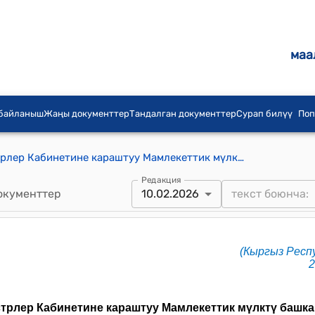
маа
 байланыш
Жаңы документтер
Тандалган документтер
Сурап билүү
Поп
Кыргыз Республикасынын Министрлер Кабинетине караштуу Мамлекеттик мүлктү башкаруу боюнча мамлекеттик агенттиктин алдындагы “Кыргыз мунай компаниясы” мамлекеттик ишканасынын уставы (Кыргыз Республикасынын Министрлер Кабинетинин 2025-жылдын 12-майындагы № 178 токтомуна 1-тиркеме)
Редакция
окументтер
10.02.2026