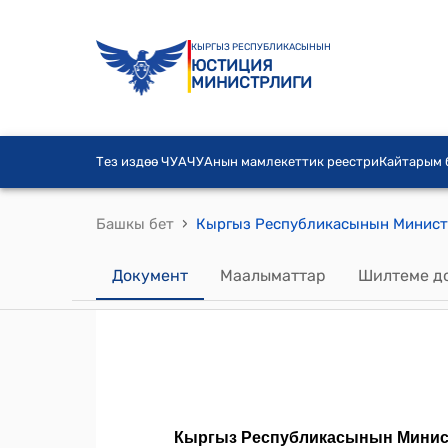
КЫРГЫЗ РЕСПУБЛИКАСЫНЫН
ЮСТИЦИЯ
МИНИСТРЛИГИ
Тез издөө ЧУА
ЧУАнын мамлекеттик реестри
Кайтарым
›
Башкы бет
Документ
Маалыматтар
Шилтеме д