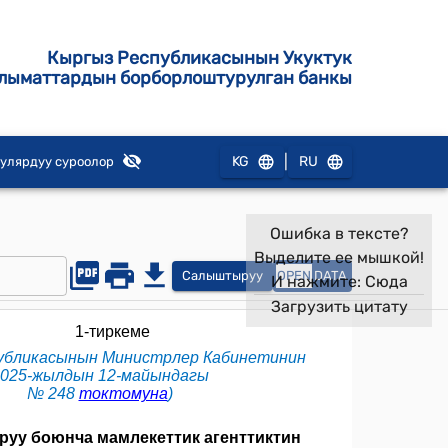
Кыргыз Республикасынын Укуктук
лыматтардын борборлоштурулган банкы
|
KG
RU
улярдуу суроолор
Ошибка в тексте?
Выделите ее мышкой!
Салыштыруу
OPEN
DATA
И нажмите:
Сюда
Загрузить цитату