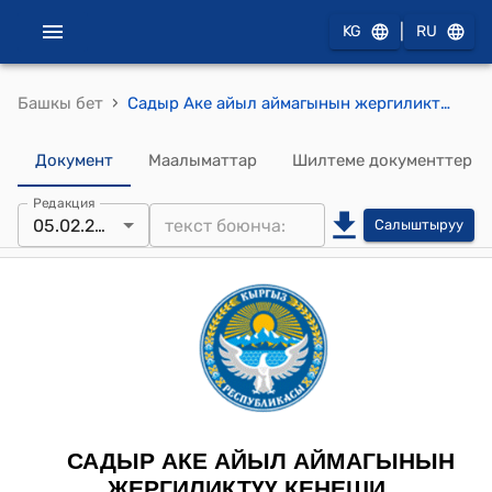
|
KG
RU
›
Башкы бет
Садыр Аке айыл аймагынын жергиликтүү кеңешинин 2025-жылдын 5-февралындагы № 7«Садыр Аке айыл аймагынын жергиликтүү жааматынын уставын бекитүү жөнүндө» токтому
Документ
Маалыматтар
Шилтеме документтер
Редакция
05.02.2025
Салыштыруу