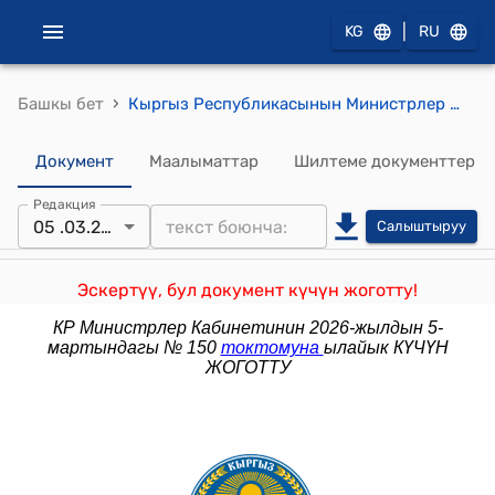
|
KG
RU
›
Башкы бет
Кыргыз Республикасынын Министрлер Кабинетинин 2025-жылдын 28-майындагы № 288 "Кыргыз Республикасынын Президентинин 2024-жылдын 15-ноябрындагы № 326 "Кыргыз Республикасынын министрликтеринин жана ведомстволорунун райондук/региондук бөлүмдөрүн жана өкүлчүлүктөрүн пилоттук жергиликтүү мамлекеттик администрациялардын убактылуу жетектөөсүнө өткөрүп берүү боюнча пилоттук долбоор жөнүндө" Жарлыгын ишке ашыруу боюнча айрым чаралар жөнүндө" токтому
Документ
Маалыматтар
Шилтеме документтер
Редакция
05 .03.2026
Салыштыруу
Эскертүү, бул документ күчүн жоготту!