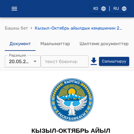
|
KG
RU
›
Башкы бет
Кызыл-Октябрь айылдык кеңешинин 2025-жылдын 31-мартындагы № I/6-30 “Кызыл-Октябрь айыл аймагына караштуу “Кызыл-Октябрь” Муниципалдык Ишканасынын АВП тарифин бекитүү жөнүндө” токтому
Документ
Маалыматтар
Шилтеме документтер
Редакция
20.05.2025
Салыштыруу