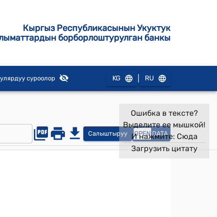
Кыргыз Республикасынын Укуктук
лыматтардын борборлоштурулган банкы
|
KG
RU
улярдуу суроолор
Ошибка в тексте?
Выделите ее мышкой!
Салыштыруу
OPEN
DATA
И нажмите:
Сюда
Загрузить цитату