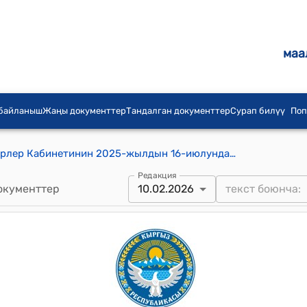
маа
 байланыш
Жаңы документтер
Тандалган документтер
Сурап билүү
Поп
Кыргыз Республикасынын Министрлер Кабинетинин 2025-жылдын 16-июлундагы № 419 “Республикалык маанидеги шаарлардын мэрияларынын жана шаардык кеӊештеринин типтүү түзүмүн, штаттык санынын чегин, штаттык расписаниесинин формасын бекитүү жөнүндө” токтому
Редакция
окументтер
10.02.2026