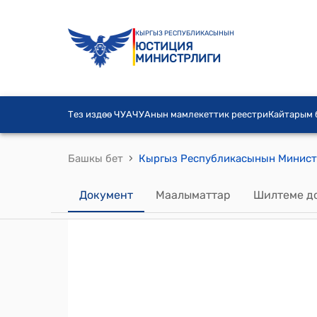
КЫРГЫЗ РЕСПУБЛИКАСЫНЫН
ЮСТИЦИЯ
МИНИСТРЛИГИ
Тез издөө ЧУА
ЧУАнын мамлекеттик реестри
Кайтарым
›
Башкы бет
Документ
Маалыматтар
Шилтеме д