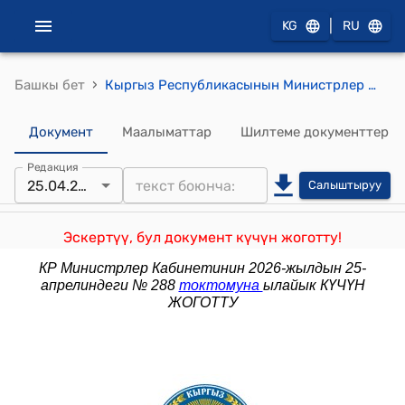
|
KG
RU
›
Башкы бет
Кыргыз Республикасынын Министрлер Кабинетинин 2025-жылдын 5-августу № 469 Кыргыз Республикасынын Министрлер Кабинетинин 2022-жылдын 30-мартындагы № 184 “Кыргыз Республикасынын калкын социалдык камсыздоо системасынын кызматкерлерине эмгек акы төлөөнүн шарттары жөнүндө” токтомуна өзгөртүүлөрдү киргизүү тууралуу" токтому
Документ
Маалыматтар
Шилтеме документтер
Редакция
25.04.2026
Салыштыруу
Эскертүү, бул документ күчүн жоготту!