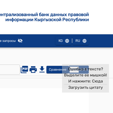
ентрализованный банк данных правовой
информации Кыргызской Республики
|
KG
RU
е запросы
Ошибка в тексте?
Сравнение
OPEN
DATA
Выделите ее мышкой!
И нажмите:
Сюда
Загрузить цитату