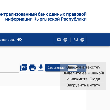
ентрализованный банк данных правовой
информации Кыргызской Республики
|
KG
RU
е запросы
Ошибка в тексте?
Сравнение
OPEN
DATA
Выделите ее мышкой!
И нажмите:
Сюда
Загрузить цитату