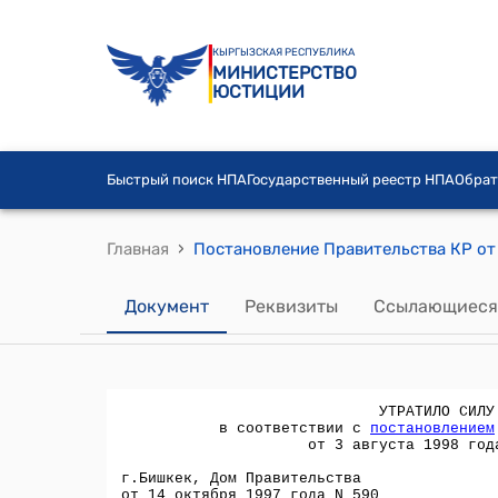
КЫРГЫЗСКАЯ РЕСПУБЛИКА
МИНИСТЕРСТВО
ЮСТИЦИИ
Быстрый поиск НПА
Государственный реестр НПА
Обрат
›
Главная
Документ
Реквизиты
Ссылающиеся