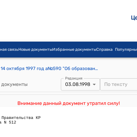
Ц
ная связь
Новые документы
Избранные документы
Справка
Популярны
Постановление Правительства КР от 14 октября 1997 год а№590 "Об образовании в структуре Аппарата Премьер-министра Кыргызской Республики сектора корпоративного управления и реформы предприятий"
Редакция
 документы
03.08.1998
Внимание данный документ утратил силу!