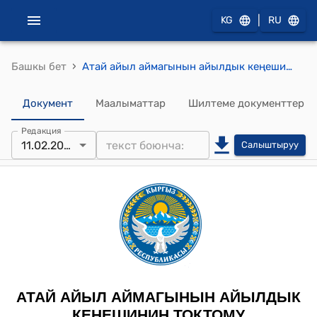
|
KG
RU
›
Башкы бет
Атай айыл аймагынын айылдык кеңешинин 2022-жылдын 11-февралындагы № 3 "Атай айылдык 17.01.2022-жылдагы элдик жыйындын жалпы № 1 Протоколун бекитүү жөнүндө" токтому
Документ
Маалыматтар
Шилтеме документтер
Редакция
11.02.2022
Салыштыруу