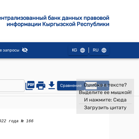
ентрализованный банк данных правовой
информации Кыргызской Республики
|
KG
RU
е запросы
Ошибка в тексте?
Сравнение
OPEN
DATA
Выделите ее мышкой!
И нажмите:
Сюда
Загрузить цитату