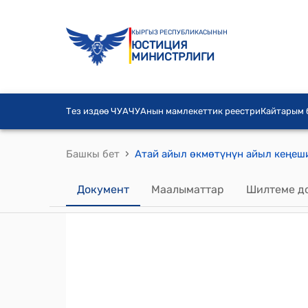
КЫРГЫЗ РЕСПУБЛИКАСЫНЫН
ЮСТИЦИЯ
МИНИСТРЛИГИ
Тез издөө ЧУА
ЧУАнын мамлекеттик реестри
Кайтарым
›
Башкы бет
Документ
Маалыматтар
Шилтеме д