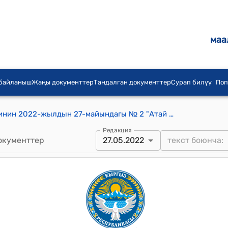
маа
 байланыш
Жаңы документтер
Тандалган документтер
Сурап билүү
Поп
Атай айыл өкмөтүнүн айыл кеңешинин 2022-жылдын 27-майындагы № 2 "Атай айыл өкмөтүнүн аймагындагы Таза сууну Атай Биримдик муниципалдык ишканасына кошуу жана убактылуу тарифти бекитүү жөнүндө" токтому
Редакция
окументтер
27.05.2022