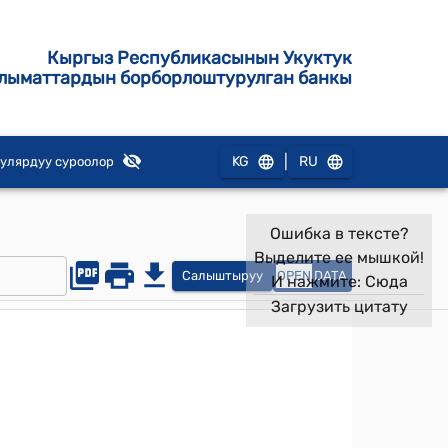
Кыргыз Республикасынын Укуктук
лыматтардын борборлоштурулган банкы
|
KG
RU
улярдуу суроолор
Ошибка в тексте?
Выделите ее мышкой!
Салыштыруу
OPEN
DATA
И нажмите:
Сюда
Загрузить цитату