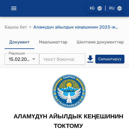
|
KG
RU
›
Башкы бет
Аламүдүн айылдык кеңешинин 2023-жылдын 15-февралындагы №140-28 «Аламүдүн айыл аймагынын жергиликтүү өз алдынча башкаруу органдарынын социалдык контракттын негизинде социалдык жардам берүүгө катышуу тартиби жөнүндө» жобону бекитүү тууралуу" токтому
Документ
Маалыматтар
Шилтеме документтер
Редакция
15.02.2023
Салыштыруу