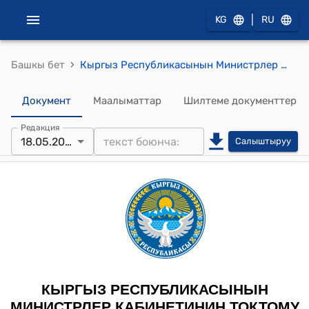
|
KG
RU
›
Башкы бет
Кыргыз Республикасынын Министрлер Кабинетинин 2025-жылдын 9-октябрындагы № 652 "Кыргыз Республикасынын Министрлер Кабинетинин коррупциянын алдын алуу маселелери боюнча айрым токтомдоруна өзгөртүүлөрдү киргизүү жөнүндө" токтому
Документ
Маалыматтар
Шилтеме документтер
Редакция
18.05.2026
Салыштыруу