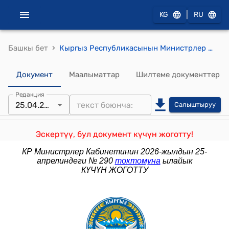
|
KG
RU
›
Башкы бет
Кыргыз Республикасынын Министрлер Кабинетинин 2025-жылдын 17-октябрындагы № 675 "Кыргыз Республикасынын Министрлер Кабинетинин 2022-жылдын 30-мартындагы № 185 "Маданият, искусство, маалымат жана спорт мекемелеринин кызматкерлерине эмгек акы төлөөнүн шарттары жөнүндө" токтомуна өзгөртүүлөрдү киргизүү тууралуу" токтому
Документ
Маалыматтар
Шилтеме документтер
Редакция
25.04.2026
Салыштыруу
Эскертүү, бул документ күчүн жоготту!