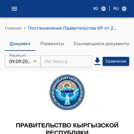
|
KG
RU
›
Главная
Постановление Правительства КР от 29 февраля 1996 года №86 "О реализации Указа Президента Кыргызской Республики от 8 ноября 1995 года "О преобразовании Государственного художественного колледжа в Академию художеств Кыргызской Республики"
Документ
Реквизиты
Ссылающиеся документы
Редакция
09.09.2013
Сравнение