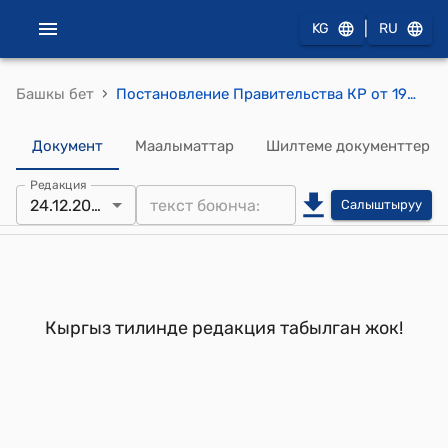
|
KG
RU
›
Башкы бет
Постановление Правительства КР от 19 июля 1996 года № 331 "О мерах по реализации Указа Президента Кыргызской Республики от 22 мая 1996 года "О создании Нарынского государственного университета"
Документ
Маалыматтар
Шилтеме документтер
Редакция
24.12.2025
Салыштыруу
Кыргыз тилинде редакция табылган жок!