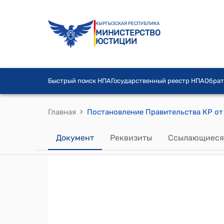
КЫРГЫЗСКАЯ РЕСПУБЛИКА
МИНИСТЕРСТВО
ЮСТИЦИИ
Быстрый поиск НПА
Государственный реестр НПА
Обрат
›
Главная
Документ
Реквизиты
Ссылающиеся