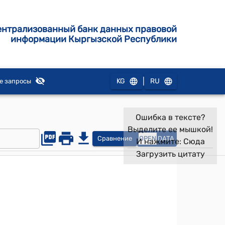
ентрализованный банк данных правовой
информации Кыргызской Республики
|
KG
RU
е запросы
Ошибка в тексте?
Выделите ее мышкой!
Сравнение
OPEN
DATA
И нажмите:
Сюда
Загрузить цитату