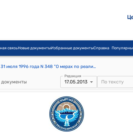
Ц
ная связь
Новые документы
Избранные документы
Справка
Популярны
Постановление Правительства КР от 31 июля 1996 года N 348 "О мерах по реализации Закона Кыргызской Республики "О ветеранах войны, Вооруженных Сил и тружениках тыла"
Редакция
 документы
17.05.2013