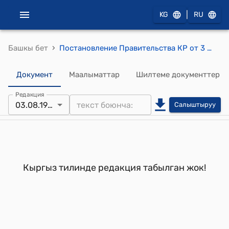
|
KG
RU
›
Башкы бет
Постановление Правительства КР от 3 августа 1996 года N 355 "О мероприятиях, связанных с введением в Кыргызской Республике таможенных марок на импортируемый чай"
Документ
Маалыматтар
Шилтеме документтер
Редакция
03.08.1996
Салыштыруу
Кыргыз тилинде редакция табылган жок!