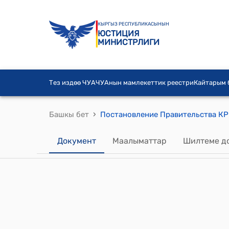
КЫРГЫЗ РЕСПУБЛИКАСЫНЫН
ЮСТИЦИЯ
МИНИСТРЛИГИ
Тез издөө ЧУА
ЧУАнын мамлекеттик реестри
Кайтарым
›
Башкы бет
Документ
Маалыматтар
Шилтеме д