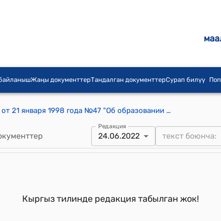
маа
 байланыш
Жаңы документтер
Тандалган документтер
Сурап билүү
Поп
Постановление Правительства КР от 21 января 1998 года №47 "Об образовании Кыргызской части Кыргызско-Малазийской специальной экономической комиссии по реализации предложений Заключительного отчета Кыргызско-Малайзийского совместного экономического исследования Кыргызской Республики"
Редакция
окументтер
24.06.2022
Кыргыз тилинде редакция табылган жок!