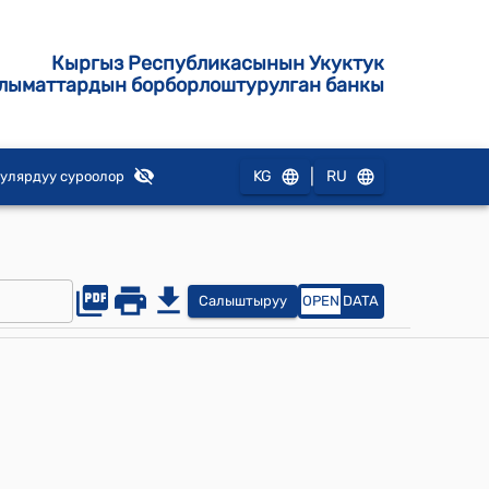
Кыргыз Республикасынын Укуктук
лыматтардын борборлоштурулган банкы
|
KG
RU
улярдуу суроолор
Салыштыруу
OPEN
DATA