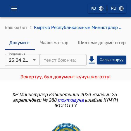
|
KG
RU
›
Башкы бет
Кыргыз Республикасынын Министрлер Кабинетинин 2026-жылдын 20-январы № 15 "Кыргыз Республикасынын Министрлер Кабинетинин 2022-жылдын 30-мартындагы № 184 “Кыргыз Республикасынын калкын социалдык камсыздоо системасынын кызматкерлерине эмгек акы төлөөнүн шарттары жөнүндө” токтомуна өзгөртүү киргизүү тууралуу" токтому
Документ
Маалыматтар
Шилтеме документтер
Редакция
25.04.2026
Салыштыруу
Эскертүү, бул документ күчүн жоготту!