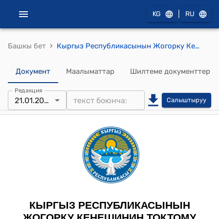
|
KG
RU
›
Башкы бет
Кыргыз Республикасынын Жогорку Кеңешинин 2026-жылдын 21-январындагы № 73-VIII “2025-жылдын 22-сентябрында Бишкек шаарында кол коюлган Кыргыз Республикасы менен ОПЕК эл аралык өнүктүрүү фондунун ортосундагы “Туруктуу жана инклюзивдүү өсүштү өнүктүрүүнүн биринчи программасы” кредиттик макулдашууну ратификациялоо жөнүндө” Кыргыз Республикасынын Мыйзамынын долбоорун биринчи окууда кабыл алуу тууралуу" токтому
Документ
Маалыматтар
Шилтеме документтер
Редакция
21.01.2026
Салыштыруу