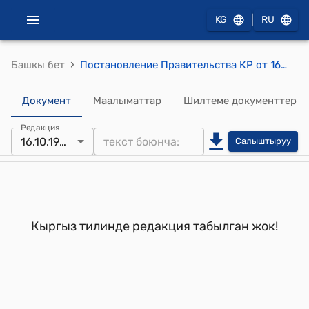
|
KG
RU
›
Башкы бет
Постановление Правительства КР от 16 октября 1996 года №478 "Об итогах визита в Кыргызскую Республику Председателя КНР Цзян Цзэминя"
Документ
Маалыматтар
Шилтеме документтер
Редакция
16.10.1996
Салыштыруу
Кыргыз тилинде редакция табылган жок!