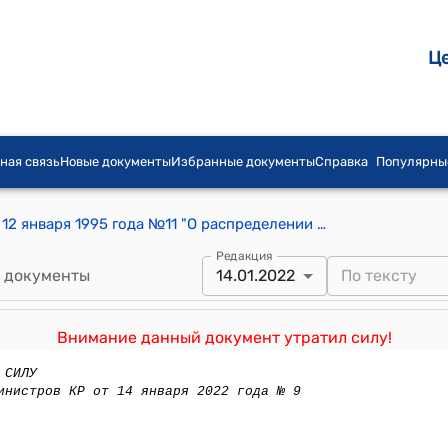
Ц
ная связь
Новые документы
Избранные документы
Справка
Популярны
Постановление Правительства КР от 12 января 1995 года №11 "О распределении и использовании гуманитарной помощи, поступившей в республику"
Редакция
 документы
14.01.2022
Внимание данный документ утратил силу!