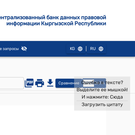
ентрализованный банк данных правовой
информации Кыргызской Республики
|
KG
RU
е запросы
Ошибка в тексте?
Сравнение
OPEN
DATA
Выделите ее мышкой!
И нажмите:
Сюда
Загрузить цитату