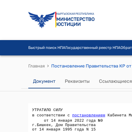
КЫРГЫЗСКАЯ РЕСПУБЛИКА
МИНИСТЕРСТВО
ЮСТИЦИИ
Быстрый поиск НПА
Государственный реестр НПА
Обрат
›
Главная
Документ
Реквизиты
Ссылающиеся