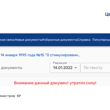
Ц
ная связь
Новые документы
Избранные документы
Справка
Популярны
Постановление Правительства КР от 14 января 1995 года №15 "О стимулировании деятельности работников Национальной академии наук Кыргызской Республики"
Редакция
 документы
14.01.2022
Внимание данный документ утратил силу!