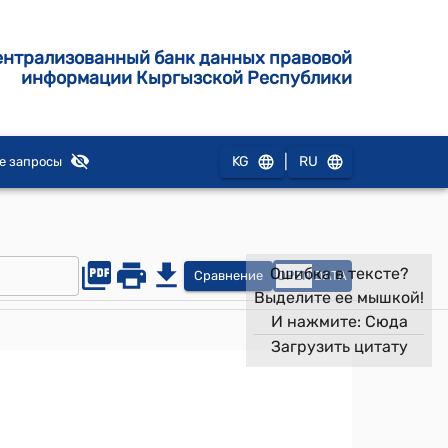
ентрализованный банк данных правовой
информации Кыргызской Республики
|
KG
RU
е запросы
Ошибка в тексте?
Сравнение
OPEN
DATA
Выделите ее мышкой!
И нажмите:
Сюда
Загрузить цитату