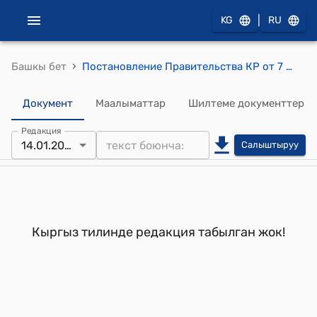
|
KG
RU
›
Башкы бет
Постановление Правительства КР от 7 февраля 1995 года №30 "Об итогах исполнения государственного бюджета за 1994 год и задачах на 1995 год"
Документ
Маалыматтар
Шилтеме документтер
Редакция
14.01.2022
Салыштыруу
Кыргыз тилинде редакция табылган жок!