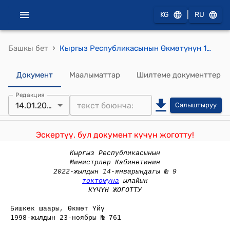
|
KG
RU
›
Башкы бет
Кыргыз Республикасынын Өкмөтүнүн 1998-жылдын 23-ноябрындагы № 761 "Бишкек" ЭЭАгында экспортту өнүктүрүү жөнүндө" токтому
Документ
Маалыматтар
Шилтеме документтер
Редакция
14.01.2022
Салыштыруу
Эскертүү, бул документ күчүн жоготту!