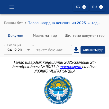
|
KG
RU
›
Башкы бет
Талас шаардык кеңешинин 2025-жылдын 24-ноябрындагы № 70/10-9 "Үлүштүк дем берүүчү долбоорлорду тандоо жана өздүк салымын жергиликтүү бюджеттен каржылоо жөнүндө" токтому
Документ
Маалыматтар
Шилтеме документтер
Редакция
24.12.2025
Салыштыруу